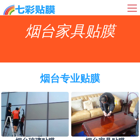
烟台家具贴膜
烟台专业贴膜