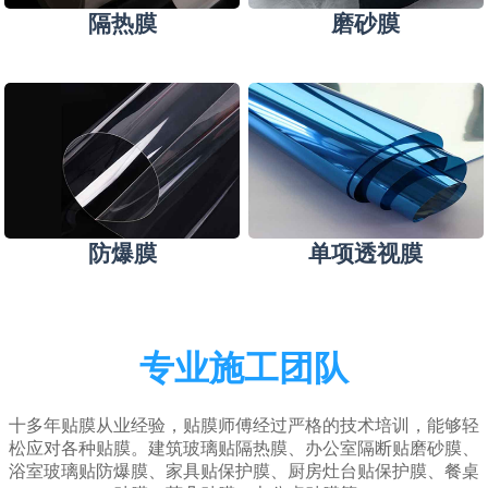
隔热膜
磨砂膜
防爆膜
单项透视膜
专业施工团队
十多年贴膜从业经验，贴膜师傅经过严格的技术培训，能够轻
松应对各种贴膜。建筑玻璃贴隔热膜、办公室隔断贴磨砂膜、
浴室玻璃贴防爆膜、家具贴保护膜、厨房灶台贴保护膜、餐桌