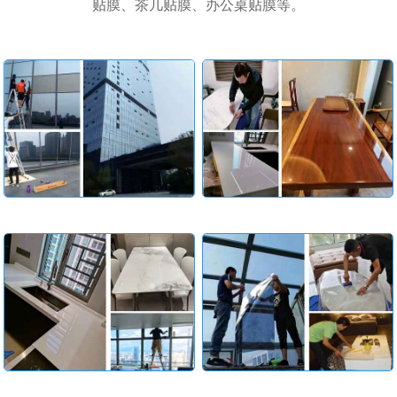
贴膜、茶几贴膜、办公桌贴膜等。